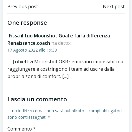
Post
Post
Previous post
Next post
navigation
navigation
One response
Fissa il tuo Moonshot Goal e fai la differenza -
Renaissance.coach
ha detto:
17 Agosto 2022 alle 19:38
[…] obiettivi Moonshot OKR sembrano impossibili da
raggiungere e costringono i team ad uscire dalla
propria zona di comfort. […]
Lascia un commento
Il tuo indirizzo email non sarà pubblicato.
I campi obbligatori
sono contrassegnati
*
Commento
*