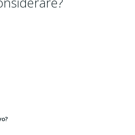
considerare?
vo?