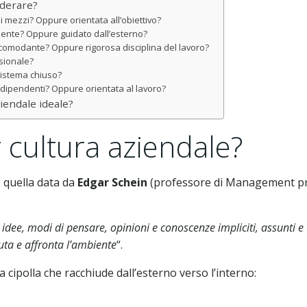
iderare?
ai mezzi? Oppure orientata all’obiettivo?
mente? Oppure guidato dall’esterno?
o accomodante? Oppure rigorosa disciplina del lavoro?
sionale?
sistema chiuso?
ai dipendenti? Oppure orientata al lavoro?
ziendale ideale?
 cultura aziendale?
 quella data da
Edgar Schein
(professore di Management pr
i, idee, modi di pensare, opinioni e conoscenze impliciti, assunti 
uta e affronta l’ambiente
“.
na cipolla che racchiude dall’esterno verso l’interno: