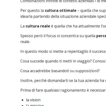
Combinazioni infinite di contesti aziendali / di m
Per questo la
cultura ottimale
– quella che sup
idearla partendo della situazione aziendale speci
La
cultura reale
è quella che ha attualmente l’o
Spesso però il focus si concentra su quella
perc
reale.
In questo modo si mette a repentaglio il succes
Cosa succede quando ti metti in viaggio? Conosci
Cosa accadrebbe basandoti su supposizioni?
Inoltre, perchè domandarti se la tua azienda ha 
Prima di fare qualsiasi ragionamento è necessari
la vision
la mission