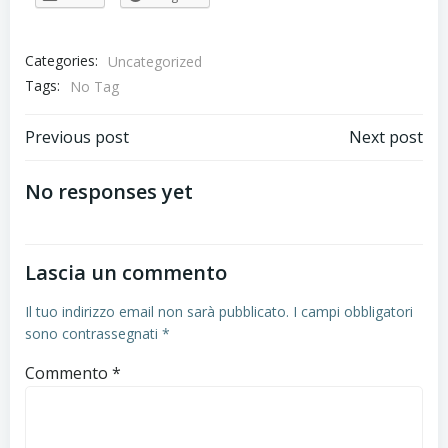
Categories:
Uncategorized
Tags:
No Tag
Post
Post
Previous post
Next post
navigation
navigation
No responses yet
Lascia un commento
Il tuo indirizzo email non sarà pubblicato.
I campi obbligatori
sono contrassegnati
*
Commento
*