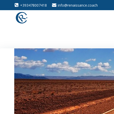
Vai
+393478007418
info@renaissance.coach
al
contenuto