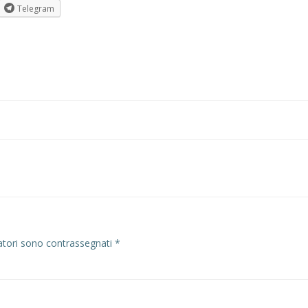
Telegram
Post
navigation
atori sono contrassegnati
*