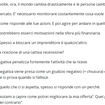
volte, ora, il mondo cambia drasticamente e le persone cambi
o mercato. E’ necessario monitorare costantemente cosa vuole
ome risponde alle tue azioni. E poi agire per andare in quell
 potrebbero esserci motivazioni nella sfera più finanziaria.
Spesso a bloccare un imprenditore è qualcos’altro.
a ricezione di una cattiva recensione?
tiva penalizza fortemente l’attività che la riceve.
egativa viene presa come un giudizio negativo (= chiusura) e
e si prova quando si fallisce.
uello che ci si aspetta, spesso si risponde con un perché.
utami a capire come potrei migliorare la mia offerta”. Quel pe
el contrario”.